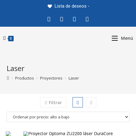
Saltar
Lista de deseos -
al
contenido
Menú
0
Laser
>
Productos
>
Proyectores
>
Laser
Filtrar