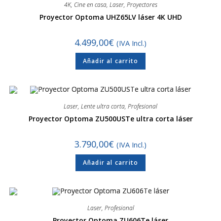
4K
,
Cine en casa
,
Laser
,
Proyectores
Proyector Optoma UHZ65LV láser 4K UHD
4.499,00
€
(IVA Incl.)
Añadir al carrito
Laser
,
Lente ultra corta
,
Profesional
Proyector Optoma ZU500USTe ultra corta láser
3.790,00
€
(IVA Incl.)
Añadir al carrito
Laser
,
Profesional
Proyector Optoma ZU606Te láser