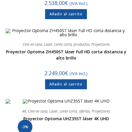
2.538,00
€
(IVA Incl.)
Añadir al carrito
Cine en casa
,
Laser
,
Lente corta
,
productos
,
Proyectores
Proyector Optoma ZH450ST láser Full HD corta distancia y
alto brillo
2.249,00
€
(IVA Incl.)
Añadir al carrito
4K
,
Cine en casa
,
Laser
,
Lente corta
,
ofertas
,
Proyectores
Proyector Optoma UHZ35ST láser 4K UHD
-3%