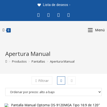
Saltar
Lista de deseos -
al
contenido
Menú
0
Apertura Manual
>
Productos
>
Pantallas
>
Apertura Manual
Filtrar