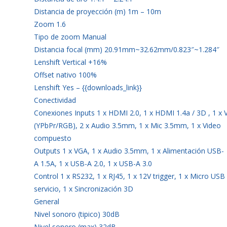
Distancia de proyección (m) 1m – 10m
Zoom 1.6
Tipo de zoom Manual
Distancia focal (mm) 20.91mm~32.62mm/0.823″~1.284″
Lenshift Vertical +16%
Offset nativo 100%
Lenshift Yes – {{downloads_link}}
Conectividad
Conexiones Inputs 1 x HDMI 2.0, 1 x HDMI 1.4a / 3D , 1 x
(YPbPr/RGB), 2 x Audio 3.5mm, 1 x Mic 3.5mm, 1 x Video
compuesto
Outputs 1 x VGA, 1 x Audio 3.5mm, 1 x Alimentación USB-
A 1.5A, 1 x USB-A 2.0, 1 x USB-A 3.0
Control 1 x RS232, 1 x RJ45, 1 x 12V trigger, 1 x Micro USB
servicio, 1 x Sincronización 3D
General
Nivel sonoro (tipico) 30dB
Nivel sonoro (max) 32dB