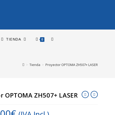
TIENDA
0
>
Tienda
>
Proyector OPTOMA ZH507+ LASER
or OPTOMA ZH507+ LASER
,00
€
(IVA Incl.)