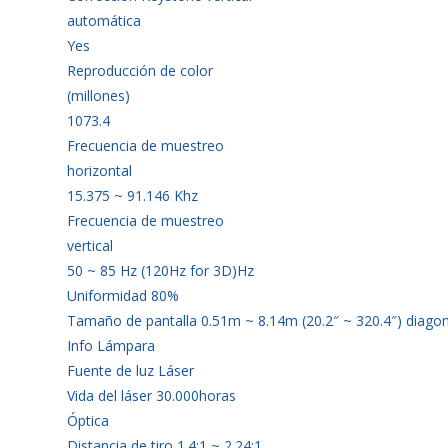
automática
Yes
Reproducción de color
(millones)
1073.4
Frecuencia de muestreo
horizontal
15.375 ~ 91.146 Khz
Frecuencia de muestreo
vertical
50 ~ 85 Hz (120Hz for 3D)Hz
Uniformidad 80%
Tamaño de pantalla 0.51m ~ 8.14m (20.2″ ~ 320.4″) diagon
Info Lámpara
Fuente de luz Láser
Vida del láser 30.000horas
Óptica
Distancia de tiro 1.4:1 ~ 2.24:1