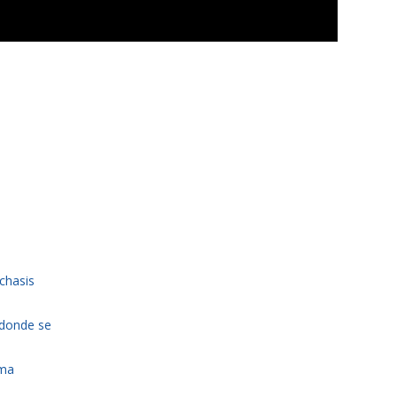
chasis
 donde se
rma