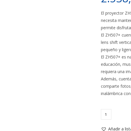
El proyector Z
necesita manten
permite disfrut
El ZH507+ cuen
lens shift verti
pequeño y liger
El ZH507+ es na
educación, muse
requiera una ima
Además, cuenta
comparte fotos,
inalámbrica con 
Proyector
OPTOMA
ZH507+
Añadir a lis