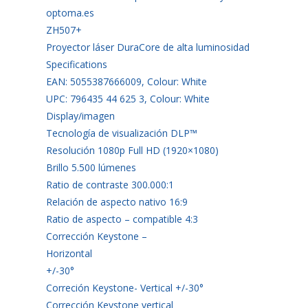
optoma.es
ZH507+
Proyector láser DuraCore de alta luminosidad
Specifications
EAN: 5055387666009, Colour: White
UPC: 796435 44 625 3, Colour: White
Display/imagen
Tecnología de visualización DLP™
Resolución 1080p Full HD (1920×1080)
Brillo 5.500 lúmenes
Ratio de contraste 300.000:1
Relación de aspecto nativo 16:9
Ratio de aspecto – compatible 4:3
Corrección Keystone –
Horizontal
+/-30°
Correción Keystone- Vertical +/-30°
Corrección Keystone vertical