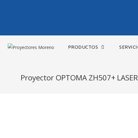
Saltar
al
contenido
PRODUCTOS
SERVIC
Proyector OPTOMA ZH507+ LASE