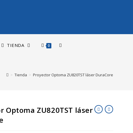
TIENDA
0
>
Tienda
>
Proyector Optoma ZU820TST láser DuraCore
or Optoma ZU820TST láser
e