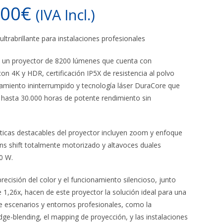
,00
€
(IVA Incl.)
ultrabrillante para instalaciones profesionales
 un proyector de 8200 lúmenes que cuenta con
on 4K y HDR, certificación IP5X de resistencia al polvo
amiento ininterrumpido y tecnología láser DuraCore que
 hasta 30.000 horas de potente rendimiento sin
sticas destacables del proyector incluyen zoom y enfoque
ns shift totalmente motorizado y altavoces duales
0 W.
a precisión del color y el funcionamiento silencioso, junto
1,26x, hacen de este proyector la solución ideal para una
e escenarios y entornos profesionales, como la
dge-blending, el mapping de proyección, y las instalaciones