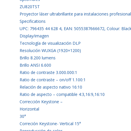
ZU820TST
Proyector láser ultrabrillante para instalaciones profesiona
Specifications
UPC: 796435 44 628 4, EAN: 5055387666672, Colour: Blac
Display/imagen
Tecnología de visualización DLP
Resolución WUXGA (1920×1200)
Brillo 8.200 lumens
Brillo ANSI 6.600
Ratio de contraste 3.000.000:1
Ratio de contraste – on/off 1.100:1
Relación de aspecto nativo 16:10
Ratio de aspecto – compatible 4:3,16:9,16:10
Corrección Keystone –
Horizontal
30°
Correción Keystone- Vertical 15°
Reproducción de color