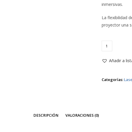
inmersivas.
La flexibilidad
proyector una so
Proyector
Optoma
ZU820TST
Añadir a lis
láser
DuraCore
Categorías:
Las
cantidad
DESCRIPCIÓN
VALORACIONES (0)