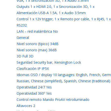
VGA, 1 x Sincronización 3D, 1 x Audio 3.5mm
Outputs 1 x HDMI 2.0, 1 x Sincronización 3D, 1 x
Alimentación USB-A 1.5A, 1 x Audio 3.5mm
Control 1 x 12V trigger, 1 x Remoto por cable, 1 x RJ45, 1 x
RS232
LAN – red inalámbrica No
General
Nivel sonoro (tipico) 34dB
Nivel sonoro (max) 36dB
3D Full 3D
Seguridad Security bar, Kensington Lock
Clasificación IP IP5X
Idiomas OSD / display 10 languages: English, French, Germa
Russian, Chinese (simplified), Spanish, Chinese (traditional)
Operatividad 24/7 Yes
Operatividad 360º Yes
Control remoto Mando ProAV retroiluminado
Altavoces 2