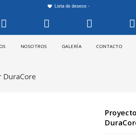
Lista de deseos -
IOS
NOSOTROS
GALERÍA
CONTACTO
r DuraCore
Proyect
DuraCor