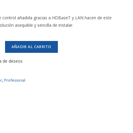
 de control añadida gracias a HDBaseT y LAN hacen de este
lución asequible y sencilla de instalar.
AÑADIR AL CARRITO
ta de deseos
er
,
Profesional