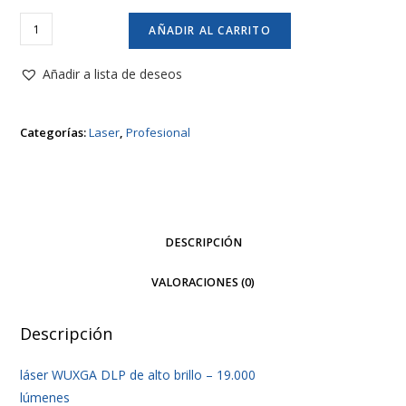
Proyector
AÑADIR AL CARRITO
Optoma
ZU1900
Añadir a lista de deseos
láser
DuraCore
Categorías:
Laser
,
Profesional
Flexibilidad
de
instalación
extrema
cantidad
DESCRIPCIÓN
VALORACIONES (0)
Descripción
láser WUXGA DLP de alto brillo – 19.000
lúmenes