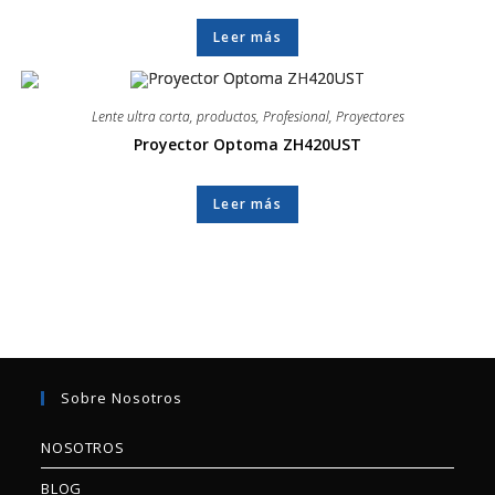
Leer más
Lente ultra corta
,
productos
,
Profesional
,
Proyectores
Proyector Optoma ZH420UST
Leer más
Sobre Nosotros
NOSOTROS
BLOG