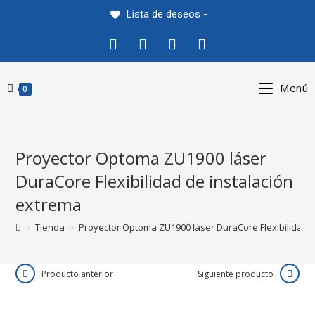
Saltar
Lista de deseos -
al
contenido
Menú
0
Proyector Optoma ZU1900 láser
DuraCore Flexibilidad de instalación
extrema
>
Tienda
>
Proyector Optoma ZU1900 láser DuraCore Flexibilidad d
Producto anterior
Siguiente producto