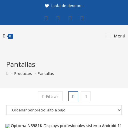
Saltar
Lista de deseos -
al
contenido
Menú
0
Pantallas
>
Productos
>
Pantallas
Filtrar