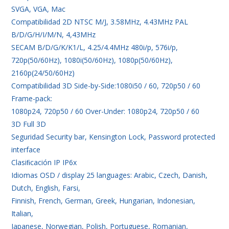
SVGA, VGA, Mac
Compatibilidad 2D NTSC M/J, 3.58MHz, 4.43MHz PAL
B/D/G/H/I/M/N, 4,43MHz
SECAM B/D/G/K/K1/L, 4.25/4.4MHz 480i/p, 576i/p,
720p(50/60Hz), 1080i(50/60Hz), 1080p(50/60Hz),
2160p(24/50/60Hz)
Compatibilidad 3D Side-by-Side:1080i50 / 60, 720p50 / 60
Frame-pack:
1080p24, 720p50 / 60 Over-Under: 1080p24, 720p50 / 60
3D Full 3D
Seguridad Security bar, Kensington Lock, Password protected
interface
Clasiﬁcación IP IP6x
Idiomas OSD / display 25 languages: Arabic, Czech, Danish,
Dutch, English, Farsi,
Finnish, French, German, Greek, Hungarian, Indonesian,
Italian,
Japanese, Norwegian, Polish, Portuguese, Romanian,