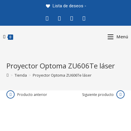
Saltar
Lista de deseos -
al
contenido
Menú
0
Proyector Optoma ZU606Te láser
>
Tienda
>
Proyector Optoma ZU606Te láser
Producto anterior
Siguiente producto