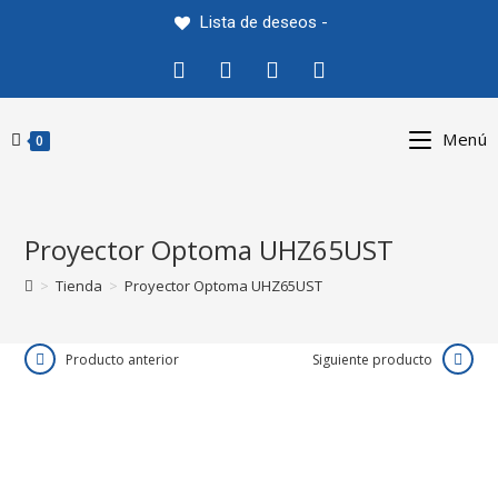
Saltar
Lista de deseos -
al
contenido
Menú
0
Proyector Optoma UHZ65UST
>
Tienda
>
Proyector Optoma UHZ65UST
Producto anterior
Siguiente producto