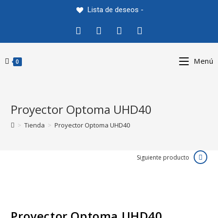
Saltar
Lista de deseos -
al
contenido
Menú
0
Proyector Optoma UHD40
>
Tienda
>
Proyector Optoma UHD40
Siguiente producto
Proyector Optoma UHD40