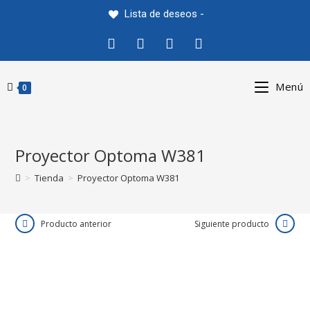
Saltar
Lista de deseos -
al
contenido
Menú
0
Proyector Optoma W381
>
Tienda
>
Proyector Optoma W381
Producto anterior
Siguiente producto