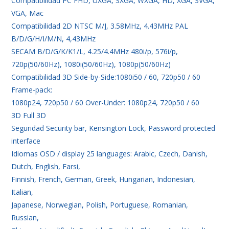
Compatibilidad PC FHD, UXGA, SXGA, WXGA, HD, XGA, SVGA,
VGA, Mac
Compatibilidad 2D NTSC M/J, 3.58MHz, 4.43MHz PAL
B/D/G/H/I/M/N, 4,43MHz
SECAM B/D/G/K/K1/L, 4.25/4.4MHz 480i/p, 576i/p,
720p(50/60Hz), 1080i(50/60Hz), 1080p(50/60Hz)
Compatibilidad 3D Side-by-Side:1080i50 / 60, 720p50 / 60
Frame-pack:
1080p24, 720p50 / 60 Over-Under: 1080p24, 720p50 / 60
3D Full 3D
Seguridad Security bar, Kensington Lock, Password protected
interface
Idiomas OSD / display 25 languages: Arabic, Czech, Danish,
Dutch, English, Farsi,
Finnish, French, German, Greek, Hungarian, Indonesian,
Italian,
Japanese, Norwegian, Polish, Portuguese, Romanian,
Russian,