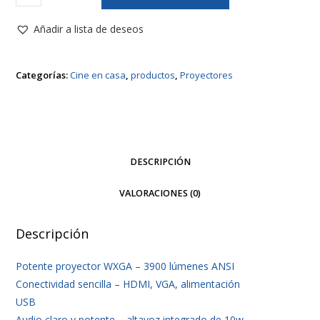
Optoma
W381
Añadir a lista de deseos
cantidad
Categorías:
Cine en casa
,
productos
,
Proyectores
DESCRIPCIÓN
VALORACIONES (0)
Descripción
Potente proyector WXGA – 3900 lúmenes ANSI
Conectividad sencilla – HDMI, VGA, alimentación
USB
Audio claro y potente – altavoz integrado de 10w