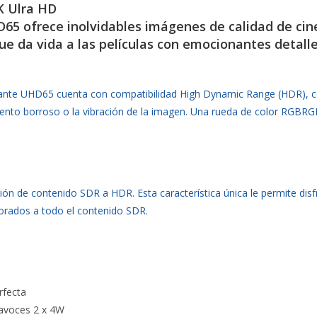
4K Ulra HD
D65 ofrece inolvidables imágenes de calidad de cin
ue da vida a las películas con emocionantes detalles
elegante UHD65 cuenta con compatibilidad High Dynamic Range (HDR),
nto borroso o la vibración de la imagen. Una rueda de color RGBRGB 
ón de contenido SDR a HDR. Esta característica única le permite dis
jorados a todo el contenido SDR.
rfecta
tavoces 2 x 4W