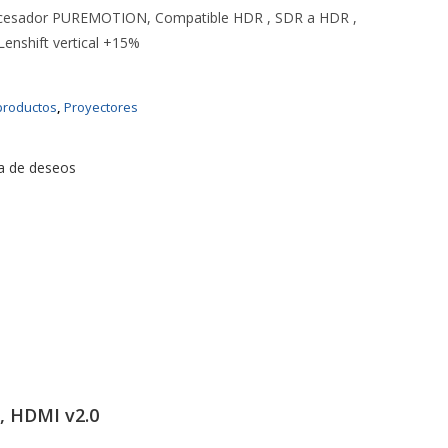
ocesador PUREMOTION, Compatible HDR , SDR a HDR ,
Lenshift vertical +15%
productos
,
Proyectores
ta de deseos
, HDMI v2.0