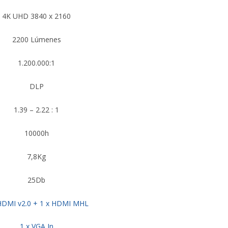
4K UHD 3840 x 2160
2200 Lúmenes
1.200.000:1
DLP
1.39 – 2.22 : 1
10000h
7,8Kg
25Db
HDMI v2.0 + 1 x HDMI MHL
1 x VGA In