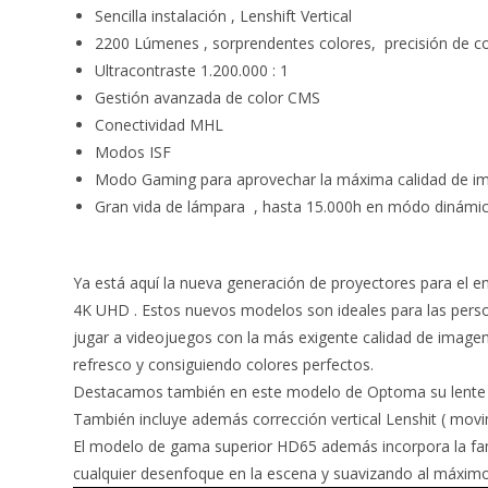
Sencilla instalación , Lenshift Vertical
2200 Lúmenes , sorprendentes colores, precisión de c
Ultracontraste 1.200.000 : 1
Gestión avanzada de color CMS
Conectividad MHL
Modos ISF
Modo Gaming para aprovechar la máxima calidad de i
Gran vida de lámpara , hasta 15.000h en módo dinámi
Ya está aquí la nueva generación de proyectores para el 
4K UHD . Estos nuevos modelos son ideales para las perso
jugar a videojuegos con la más exigente calidad de image
refresco y consiguiendo colores perfectos.
Destacamos también en este modelo de Optoma su lente de g
También incluye además corrección vertical Lenshit ( movim
El modelo de gama superior HD65 además incorpora la fa
cualquier desenfoque en la escena y suavizando al máxim