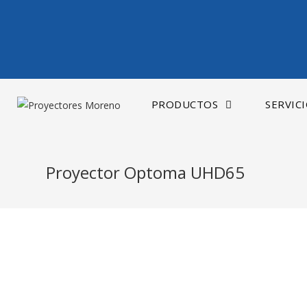
Saltar
al
contenido
PRODUCTOS
SERVIC
Proyector Optoma UHD65