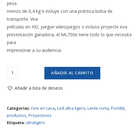
pesa
menos de 0,4 kg e incluye con una práctica bolsa de
transporte. Vea
películas en HD, juegue videojuegos o incluso proyecte esa
presentación ganadora, el ML750e tiene todo lo que necesita
para
impresionar a su audiencia
Proyector
AÑADIR AL CARRITO
Optoma
ML750e
Añadir a lista de deseos
tiro
corto
Categorías:
Cine en casa
,
Led ultra ligero
,
Lente corta
,
Portátil
,
cantidad
productos
,
Proyectores
Etiqueta:
ultraligero