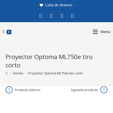
Saltar
Lista de deseos -
al
contenido
Menú
0
Proyector Optoma ML750e tiro
corto
>
Tienda
>
Proyector Optoma ML750e tiro corto
Producto anterior
Siguiente producto