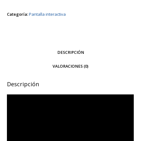
sistema
Categoría:
Pantalla interactiva
Android
11
(No
interactivas)
cantidad
DESCRIPCIÓN
VALORACIONES (0)
Descripción