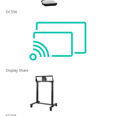
DC556
Display Share
EST09