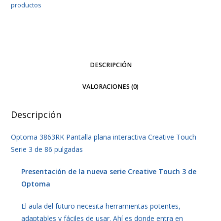
productos
Touch
Serie
3
de
86
DESCRIPCIÓN
pulgadas
cantidad
VALORACIONES (0)
Descripción
Optoma 3863RK Pantalla plana interactiva Creative Touch
Serie 3 de 86 pulgadas
Presentación de la nueva serie Creative Touch 3 de
Optoma
El aula del futuro necesita herramientas potentes,
adaptables y fáciles de usar. Ahí es donde entra en