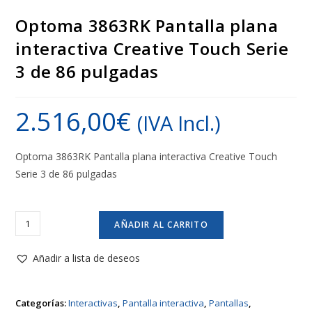
Optoma 3863RK Pantalla plana
interactiva Creative Touch Serie
3 de 86 pulgadas
2.516,00
€
(IVA Incl.)
Optoma 3863RK Pantalla plana interactiva Creative Touch
Serie 3 de 86 pulgadas
Optoma
AÑADIR AL CARRITO
3863RK
Pantalla
Añadir a lista de deseos
plana
interactiva
Categorías:
Interactivas
,
Pantalla interactiva
,
Pantallas
,
Creative