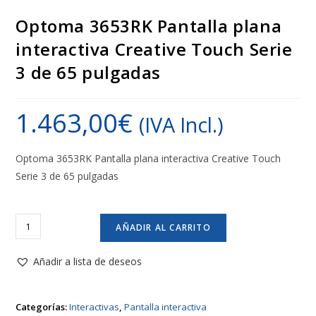
Optoma 3653RK Pantalla plana
interactiva Creative Touch Serie
3 de 65 pulgadas
1.463,00
€
(IVA Incl.)
Optoma 3653RK Pantalla plana interactiva Creative Touch
Serie 3 de 65 pulgadas
Optoma
AÑADIR AL CARRITO
3653RK
Pantalla
Añadir a lista de deseos
plana
interactiva
Categorías:
Interactivas
,
Pantalla interactiva
Creative