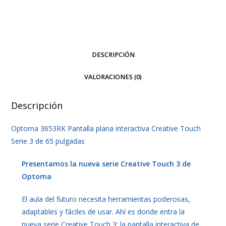
Touch
Serie
3
de
DESCRIPCIÓN
65
pulgadas
VALORACIONES (0)
cantidad
Descripción
Optoma 3653RK Pantalla plana interactiva Creative Touch
Serie 3 de 65 pulgadas
Presentamos la nueva serie Creative Touch 3 de
Optoma
El aula del futuro necesita herramientas poderosas,
adaptables y fáciles de usar. Ahí es donde entra la
nueva serie Creative Touch 3: la pantalla interactiva de