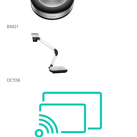
BM21
DC556