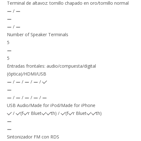
Terminal de altavoz: tornillo chapado en oro/tornillo normal
/
/
Number of Speaker Terminals
5
5
Entradas frontales: audio/compuesta/digital
(óptica)/HDMI/USB
/
/
/
/
/
/
/
/
USB Audio/Made for iPod/Made for iPhone
/
(f
r Bluet
th) /
(f
r Bluet
th)
Sintonizador FM con RDS