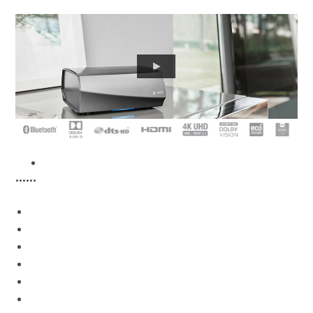
•
•••••