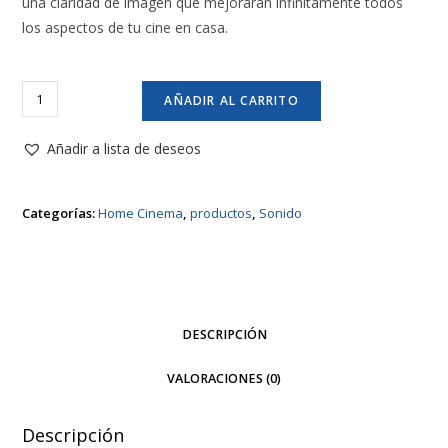
una claridad de imagen que mejorarán infinitamente todos
los aspectos de tu cine en casa.
Denon
AÑADIR AL CARRITO
AVRX550BT
+
Añadir a lista de deseos
Polk
TL1600
Categorías:
Home Cinema
,
productos
,
Sonido
N
cantidad
DESCRIPCIÓN
VALORACIONES (0)
Descripción