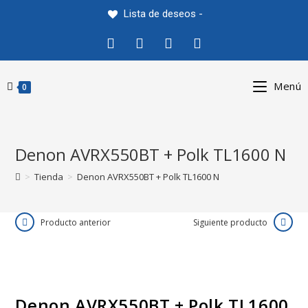
Saltar
Lista de deseos -
al
contenido
Menú
0
Denon AVRX550BT + Polk TL1600 N
>
Tienda
>
Denon AVRX550BT + Polk TL1600 N
Producto anterior
Siguiente producto
Denon AVRX550BT + Polk TL1600