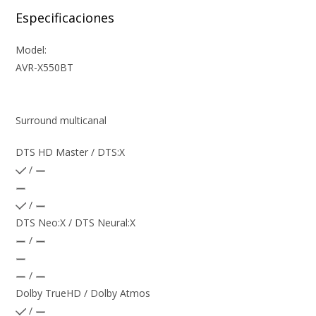
Especificaciones
Model:
AVR-X550BT
Surround multicanal
DTS HD Master / DTS:X
/
/
DTS Neo:X / DTS Neural:X
/
/
Dolby TrueHD / Dolby Atmos
/