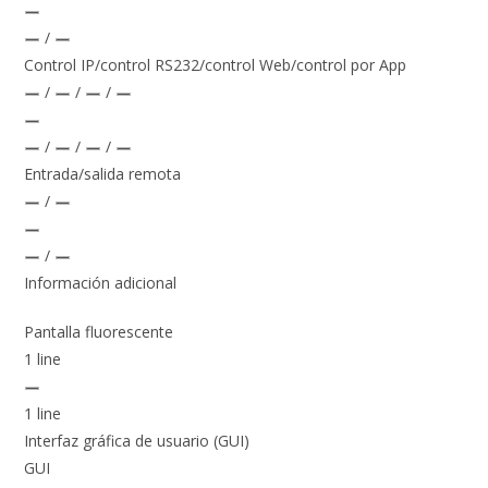
/
Control IP/control RS232/control Web/control por App
/
/
/
/
/
/
Entrada/salida remota
/
/
Información adicional
Pantalla fluorescente
1 line
1 line
Interfaz gráfica de usuario (GUI)
GUI