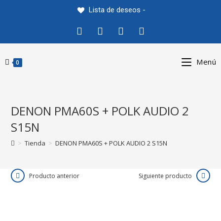
Saltar
Lista de deseos -
al
contenido
Menú
0
DENON PMA60S + POLK AUDIO 2
S15N
>
Tienda
>
DENON PMA60S + POLK AUDIO 2 S15N
Producto anterior
Siguiente producto