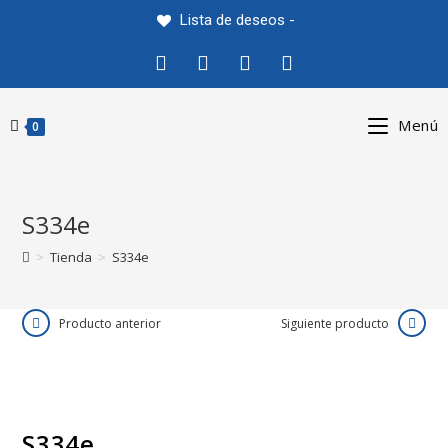
Saltar
Lista de deseos -
al
contenido
Menú
0
S334e
>
Tienda
>
S334e
Producto anterior
Siguiente producto
S334e