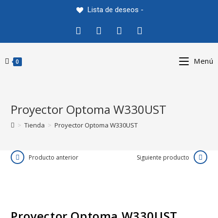
Saltar
Lista de deseos -
al
contenido
Menú
0
Proyector Optoma W330UST
>
Tienda
>
Proyector Optoma W330UST
Producto anterior
Siguiente producto
Proyector Optoma W330UST