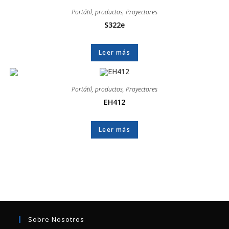
Portátil
,
productos
,
Proyectores
S322e
Leer más
Portátil
,
productos
,
Proyectores
EH412
Leer más
Sobre Nosotros