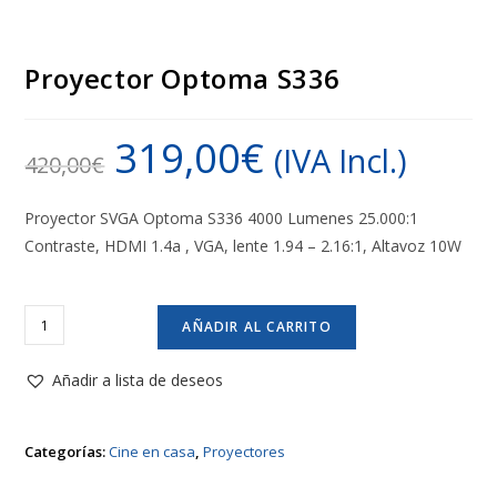
Proyector Optoma S336
319,00
€
(IVA Incl.)
420,00
€
Proyector SVGA Optoma S336 4000 Lumenes 25.000:1
Contraste, HDMI 1.4a , VGA, lente 1.94 – 2.16:1, Altavoz 10W
Proyector
AÑADIR AL CARRITO
Optoma
S336
Añadir a lista de deseos
cantidad
Categorías:
Cine en casa
,
Proyectores