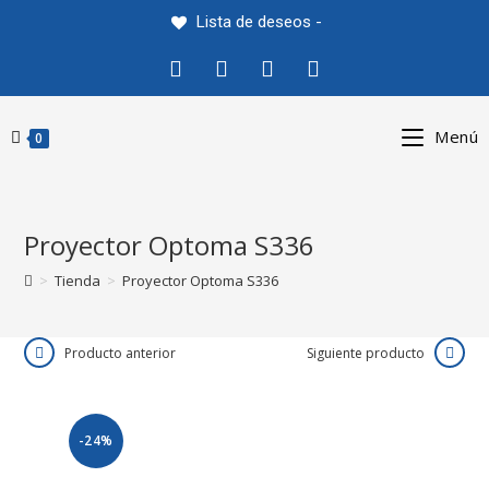
Saltar
Lista de deseos -
al
contenido
Menú
0
Proyector Optoma S336
>
Tienda
>
Proyector Optoma S336
Producto anterior
Siguiente producto
-24%