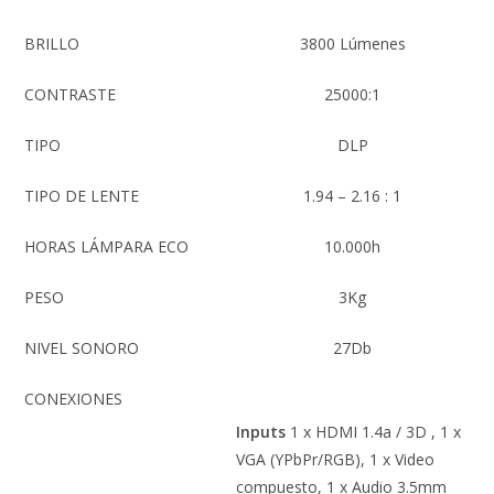
BRILLO
3800 Lúmenes
CONTRASTE
25000:1
TIPO
DLP
TIPO DE LENTE
1.94 – 2.16 : 1
HORAS LÁMPARA ECO
10.000h
PESO
3Kg
NIVEL SONORO
27Db
CONEXIONES
Inputs
1 x HDMI 1.4a / 3D , 1 x
VGA (YPbPr/RGB), 1 x Video
compuesto, 1 x Audio 3.5mm