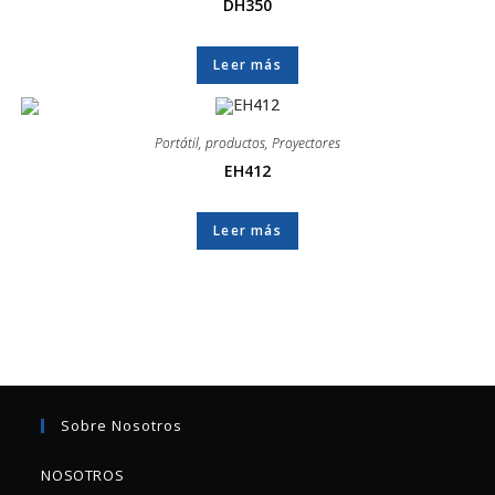
DH350
Leer más
Portátil
,
productos
,
Proyectores
EH412
Leer más
Sobre Nosotros
NOSOTROS