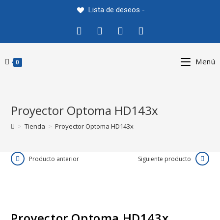
Saltar
Lista de deseos -
al
contenido
Menú
0
Proyector Optoma HD143x
>
Tienda
>
Proyector Optoma HD143x
Producto anterior
Siguiente producto
Proyector Optoma HD143x