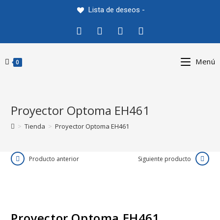
Saltar
Lista de deseos -
al
contenido
Menú
0
Proyector Optoma EH461
>
Tienda
>
Proyector Optoma EH461
Producto anterior
Siguiente producto
Proyector Optoma EH461