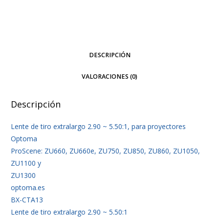
2.90
~
5.50:1
cantidad
DESCRIPCIÓN
VALORACIONES (0)
Descripción
Lente de tiro extralargo 2.90 ~ 5.50:1, para proyectores
Optoma
ProScene: ZU660, ZU660e, ZU750, ZU850, ZU860, ZU1050,
ZU1100 y
ZU1300
optoma.es
BX-CTA13
Lente de tiro extralargo 2.90 ~ 5.50:1