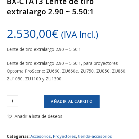
BX-CTA13 Lente de tiro
extralargo 2.90 ~ 5.50:1
2.530,00
€
(IVA Incl.)
Lente de tiro extralargo 2.90 ~ 5.50:1
Lente de tiro extralargo 2.90 ~ 5.50:1, para proyectores
Optoma ProScene: ZU660, ZU660e, ZU750, ZU850, ZU860,
ZU1050, ZU1100 y ZU1300
BX-
AÑADIR AL CARRITO
CTA13
Lente
Añadir a lista de deseos
de
tiro
Categorías:
Accesorios
,
Proyectores
,
tienda-accesorios
extralargo