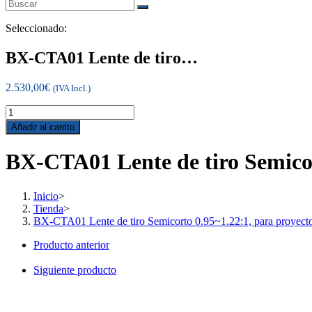
Seleccionado:
BX-CTA01 Lente de tiro…
2.530,00
€
(IVA Incl.)
BX-
CTA01
Añadir al carrito
Lente
de
BX-CTA01 Lente de tiro Semico
tiro
Semicorto
0.95~1.22:1,
Inicio
>
para
Tienda
>
proyectores
BX-CTA01 Lente de tiro Semicorto 0.95~1.22:1, para proyec
Optoma
ProScene
Producto anterior
cantidad
Siguiente producto