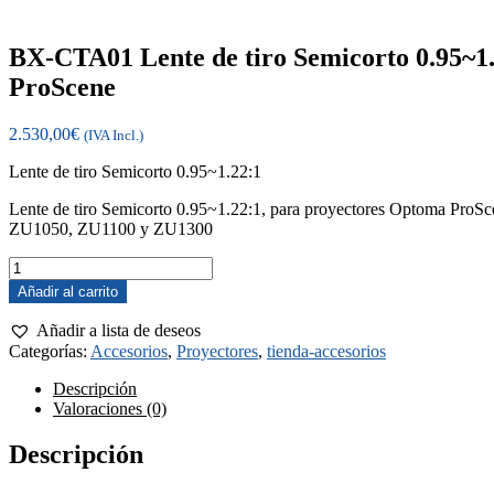
BX-CTA01 Lente de tiro Semicorto 0.95~1
ProScene
2.530,00
€
(IVA Incl.)
Lente de tiro Semicorto 0.95~1.22:1
Lente de tiro Semicorto 0.95~1.22:1, para proyectores Optoma P
ZU1050, ZU1100 y ZU1300
BX-
CTA01
Añadir al carrito
Lente
de
Añadir a lista de deseos
tiro
Categorías:
Accesorios
,
Proyectores
,
tienda-accesorios
Semicorto
0.95~1.22:1,
Descripción
para
Valoraciones (0)
proyectores
Optoma
Descripción
ProScene
cantidad