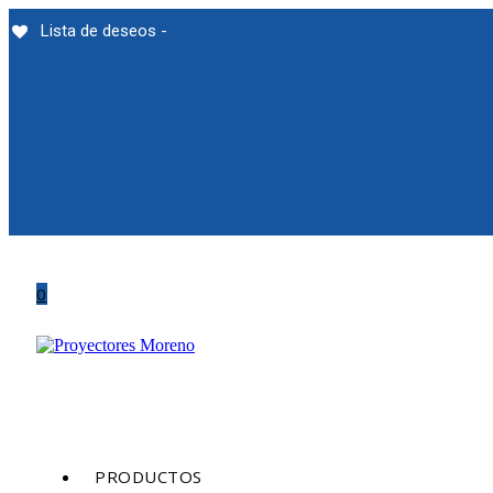
Saltar
Lista de deseos -
al
contenido
0
PRODUCTOS