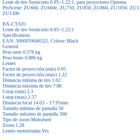
Lente de tiro Semicorto 0.95~1.22:1, para proyectores Optoma
ProScene: ZU660, ZU660e, ZU750, ZU850, ZU860, ZU1050, ZU1
ZU1300
BX-CTA01
Lente de tiro Semicorto 0.95~1.22:1
Specifications
EAN: 5060059046522, Colour: Black
General
Peso neto 0.578 kg
Peso bruto 0.886 kg
Lentes
Factor de proyección (min) 0.95
Factor de proyección (max) 1.22
Distancia mínima de tiro 1.02
Distancia máxima de tiro 7.88
f-stop (min) 2.3
f-stop (max) 2.57
Distancia focal 14.03 – 17.95mm
Tamaño mínimo de pantalla 50
Tamaño máximo de pantalla 500
Tipo de zoom Motorised
Zoom 1.28
Lentes motorizadas Yes