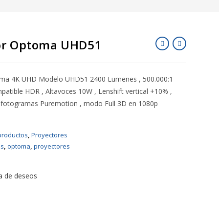
or Optoma UHD51
oma 4K UHD Modelo UHD51 2400 Lumenes , 500.000:1
patible HDR , Altavoces 10W , Lenshift vertical +10% ,
e fotogramas Puremotion , modo Full 3D en 1080p
productos
,
Proyectores
as
,
optoma
,
proyectores
ta de deseos