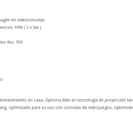
magen en videoconsolas
tavoces 10W ( 2 x 5w )
olor Rec 709
co
entretenimiento en casa, Optoma líder en tecnología de proyección l
g, optimizado para su uso con consolas de videojuegos, optimizando