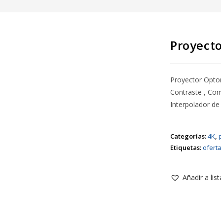
Proyect
Proyector Opt
Contraste , Com
Interpolador d
Categorías:
4K
,
Etiquetas:
ofert
Añadir a lis