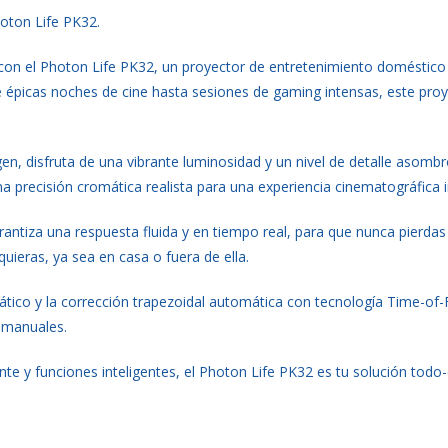
hoton Life PK32.
s con el Photon Life PK32, un proyector de entretenimiento domésti
de épicas noches de cine hasta sesiones de gaming intensas, este pr
, disfruta de una vibrante luminosidad y un nivel de detalle asombr
a precisión cromática realista para una experiencia cinematográfica 
antiza una respuesta fluida y en tiempo real, para que nunca pierdas 
uieras, ya sea en casa o fuera de ella.
tico y la corrección trapezoidal automática con tecnología Time-of-F
s manuales.
nte y funciones inteligentes, el Photon Life PK32 es tu solución todo