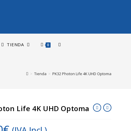
TIENDA
0
>
Tienda
>
PK32 Photon Life 4K UHD Optoma
oton Life 4K UHD Optoma
0
€
(IVA Incl.)