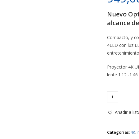
Nuevo Opt
alcance de
Compacto, y con
4LED con luz L
entretenimiento 
Proyector 4K U
lente 1.12 -1.46
PK32
Photon
Life
Añadir a lis
4K
UHD
Categorías:
4K
,
Optoma