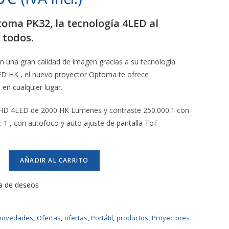
oma PK32, la tecnología 4LED al
 todos.
 una gran calidad de imagen gracias a su tecnología
ED HK , el nuevo proyector Optoma te ofrece
en cualquier lugar.
HD 4LED de 2000 HK Lumenes y contraste 250.000:1 con
 : 1 , con autofoco y auto ajuste de pantalla ToF
AÑADIR AL CARRITO
ta de deseos
novedades
,
Ofertas
,
ofertas
,
Portátil
,
productos
,
Proyectores