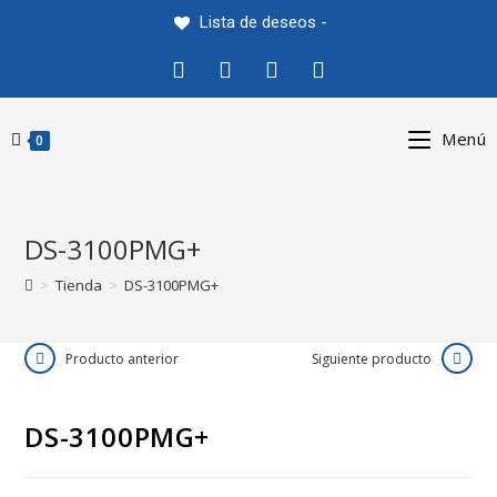
Saltar
Lista de deseos -
al
contenido
Menú
0
DS-3100PMG+
>
Tienda
>
DS-3100PMG+
Producto anterior
Siguiente producto
DS-3100PMG+