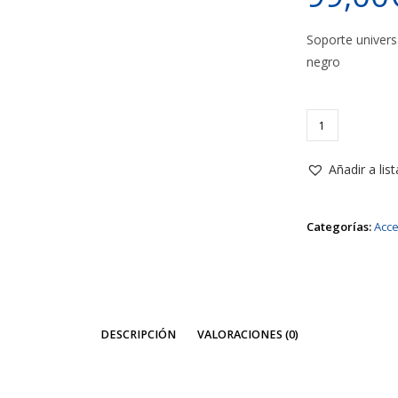
Soporte univers
negro
Soporte
telescópico
Optoma
Añadir a lis
negro
cantidad
Categorías:
Acce
DESCRIPCIÓN
VALORACIONES (0)