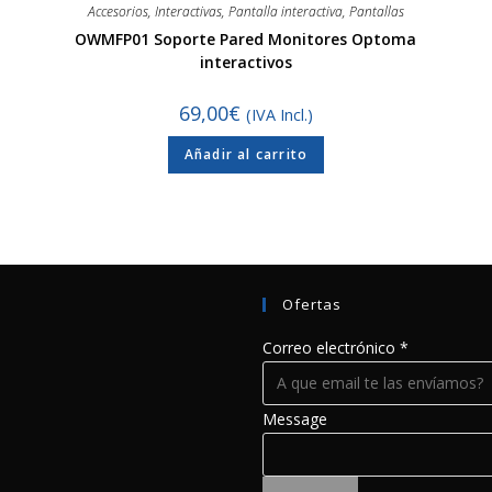
Accesorios
,
Interactivas
,
Pantalla interactiva
,
Pantallas
OWMFP01 Soporte Pared Monitores Optoma
interactivos
69,00
€
(IVA Incl.)
Añadir al carrito
Ofertas
Correo electrónico
*
Message