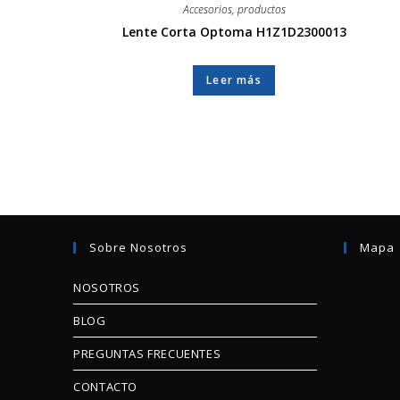
Accesorios
,
productos
Lente Corta Optoma H1Z1D2300013
Leer más
Sobre Nosotros
Mapa
NOSOTROS
BLOG
PREGUNTAS FRECUENTES
CONTACTO