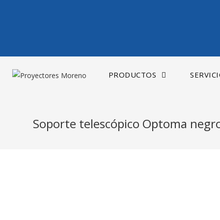
Saltar
al
contenido
PRODUCTOS
SERVIC
Soporte telescópico Optoma negr