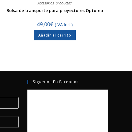
Accesorios
,
productos
Bolsa de transporte para proyectores Optoma
49,00
€
(IVA Incl.)
Añadir al carrito
Síguenos En Facebook