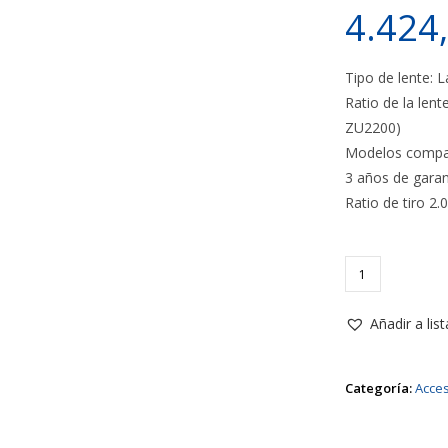
4.424
Tipo de lente: 
Ratio de la lent
ZU2200)
Modelos compat
3 años de garan
Ratio de tiro 2
Optoma
BX-
CTA22
Añadir a lis
Ratio
de
Categoría:
Acces
la
lente:
2.0