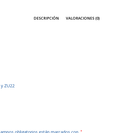
-
4.0:1
DESCRIPCIÓN
VALORACIONES (0)
cantidad
0 y ZU22
campos obligatorios están marcados con
*