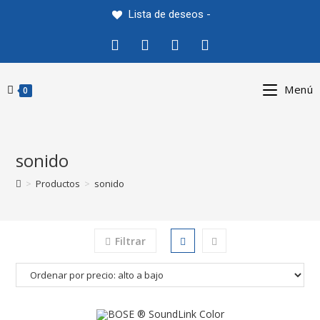
Saltar
Lista de deseos -
al
contenido
Menú
0
sonido
>
Productos
>
sonido
Filtrar