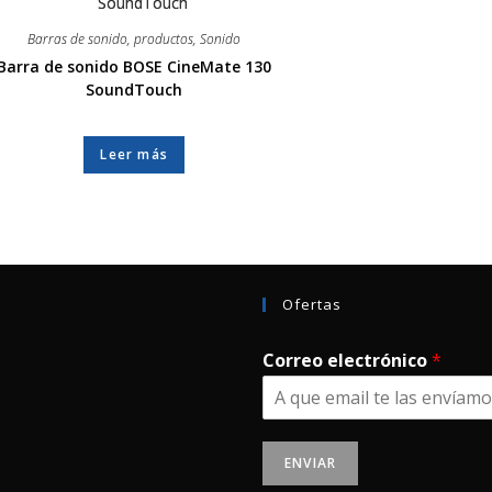
Barras de sonido
,
productos
,
Sonido
Barra de sonido BOSE CineMate 130
SoundTouch
Leer más
Ofertas
Correo electrónico
*
ENVIAR